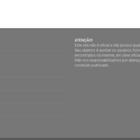
ATENÇÃO!
Este site não é oficial e não possui qu
Seu objetivo é auxiliar os usuários, f
encontrados na internet, em sites oficia
Não nos responsabilizamos por alteraç
conteúdo publicado.