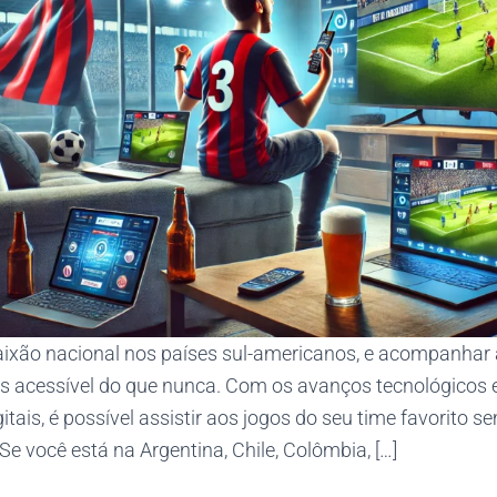
aixão nacional nos países sul-americanos, e acompanhar 
is acessível do que nunca. Com os avanços tecnológicos 
itais, é possível assistir aos jogos do seu time favorito 
 Se você está na Argentina, Chile, Colômbia, […]