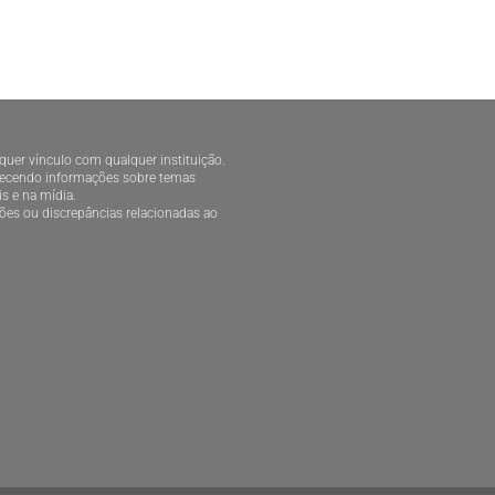
alquer vínculo com qualquer instituição.
ornecendo informações sobre temas
is e na mídia.
ões ou discrepâncias relacionadas ao