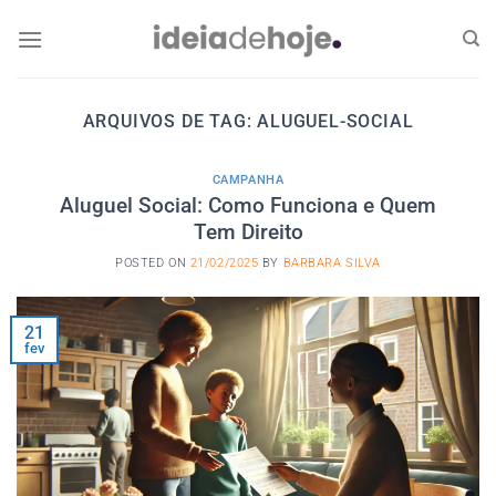
Skip
to
content
ARQUIVOS DE TAG:
ALUGUEL-SOCIAL
CAMPANHA
Aluguel Social: Como Funciona e Quem
Tem Direito
POSTED ON
21/02/2025
BY
BARBARA SILVA
21
fev