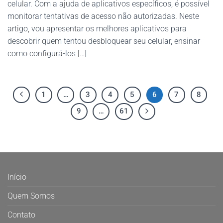
celular. Com a ajuda de aplicativos específicos, é possível
monitorar tentativas de acesso não autorizadas. Neste
artigo, vou apresentar os melhores aplicativos para
descobrir quem tentou desbloquear seu celular, ensinar
como configurá-los […]
1
…
3
4
5
6
7
8
9
…
61
Início
Quem Somos
Contato