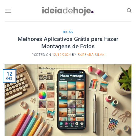
Skip
to
content
DICAS
Melhores Aplicativos Grátis para Fazer
Montagens de Fotos
POSTED ON
12/12/2024
BY
BARBARA SILVA
12
dez