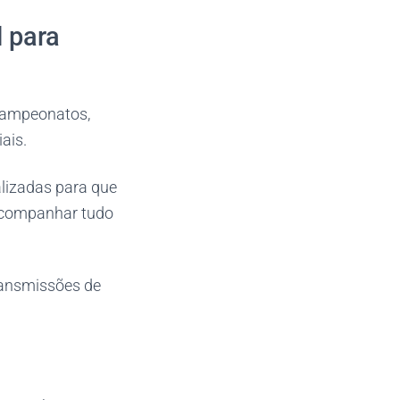
l para
 campeonatos,
ais.
alizadas para que
acompanhar tudo
ransmissões de