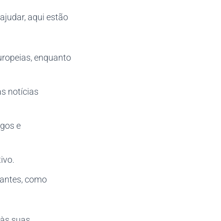
 ajudar, aqui estão
uropeias, enquanto
as notícias
ogos e
ivo.
nantes, como
 às suas