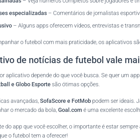
etalhadas
– Veja números completos sobre jogadores e ti
ses especializadas
– Comentários de jornalistas esportiv
usivo
– Alguns apps oferecem vídeos, entrevistas e trans
panhar o futebol com mais praticidade, os aplicativos sã
tivo de notícias de futebol vale ma
or aplicativo depende do que você busca. Se quer um app
ball e Globo Esporte
são ótimas opções.
ticas avançadas,
SofaScore e FotMob
podem ser ideais. 
har o mercado da bola,
Goal.com
é uma excelente escolh
 do app que você escolher, o importante é estar sempre 
que o futebol tem a oferecer!