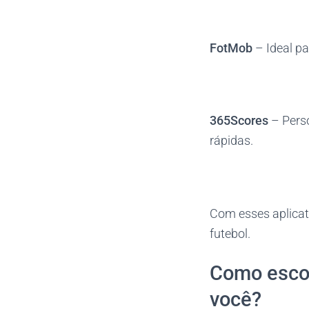
FotMob
– Ideal p
365Scores
– Perso
rápidas.
Com esses aplicat
futebol.
Como escol
você?