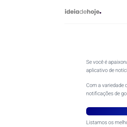
Skip
to
content
Se você é apaixon
aplicativo de notíc
Com a variedade d
notificações de gol
Listamos os melhor