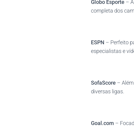
Globo Esporte
– Ap
completa dos camp
ESPN
– Perfeito p
especialistas e ví
SofaScore
– Além 
diversas ligas.
Goal.com
– Focado