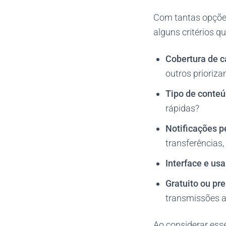
Com tantas opções 
alguns critérios q
Cobertura de 
outros prioriza
Tipo de conte
rápidas?
Notificações p
transferências
Interface e usa
Gratuito ou p
transmissões a
Ao considerar ess