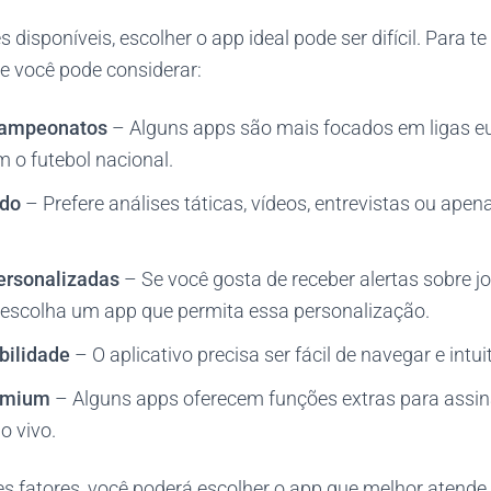
disponíveis, escolher o app ideal pode ser difícil. Para te
ue você pode considerar:
campeonatos
– Alguns apps são mais focados em ligas e
m o futebol nacional.
údo
– Prefere análises táticas, vídeos, entrevistas ou apen
ersonalizadas
– Se você gosta de receber alertas sobre j
, escolha um app que permita essa personalização.
bilidade
– O aplicativo precisa ser fácil de navegar e intuit
remium
– Alguns apps oferecem funções extras para assi
o vivo.
es fatores, você poderá escolher o app que melhor atende