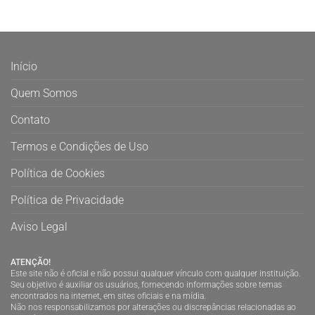
Início
Quem Somos
Contato
Termos e Condições de Uso
Política de Cookies
Política de Privacidade
Aviso Legal
ATENÇÃO!
Este site não é oficial e não possui qualquer vínculo com qualquer instituição.
Seu objetivo é auxiliar os usuários, fornecendo informações sobre temas
encontrados na internet, em sites oficiais e na mídia.
Não nos responsabilizamos por alterações ou discrepâncias relacionadas ao